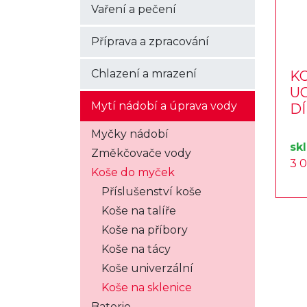
Vaření a pečení
Příprava a zpracování
Chlazení a mrazení
KO
UC
Mytí nádobí a úprava vody
D
Myčky nádobí
sk
Změkčovače vody
3 
Koše do myček
Příslušenství koše
Koše na talíře
Koše na příbory
Koše na tácy
Koše univerzální
Koše na sklenice
Baterie