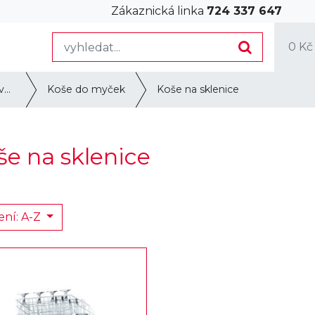
Zákaznická linka
724 337 647
0 Kč
Mytí nádobí a úprava vody
Koše do myček
Koše na sklenice
še na sklenice
ení: A-Z