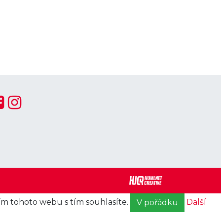
ím tohoto webu s tím souhlasíte.
Další
V pořádku