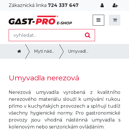
Zákaznická linka
724 337 647
Mytí nádobí a úprava vody
Umyvadla nerezová
Umyvadla nerezová
Nerezová umyvadla vyrobená z kvalitního
nerezového materiálu slouží k umývání rukou
přímo v kuchyňských provozech a splňují tudíž
všechny hygienické normy. Pro gastronomické
provozy jsou vhodná nástěnná umyvadla s
kolenovým nebo senzorickám ovládáním.